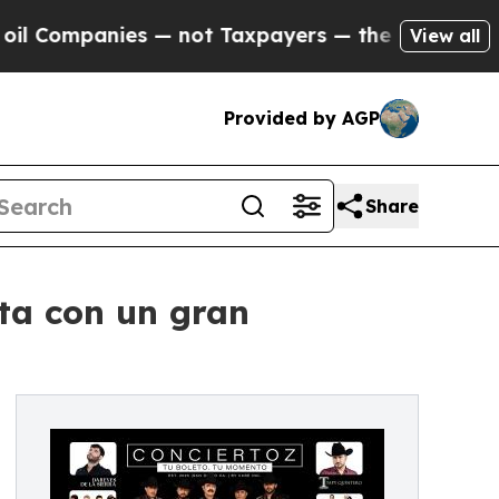
panies — not Taxpayers — the Chance to Cash in 
View all
Provided by AGP
Share
uta con un gran