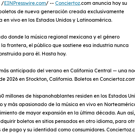
 /
EINPresswire.com
/ --
Conciertoz
.com anuncia hoy su
e boletos de nueva generación creada exclusivamente
a en vivo en los Estados Unidos y Latinoamérica.
cado donde la música regional mexicana y el género
la frontera, el público que sostiene esa industria nunca
nstruida para él. Hasta hoy.
ás anticipado del verano en California Central — una no
de 2026 en Stockton, California. Boletos en Conciertoz.co
0 millones de hispanohablantes residen en los Estados U
vo y más apasionado de la música en vivo en Norteaméri
imiento de mayor expansión en la última década. Aun así, 
dquirir boletos en sitios pensados en otro idioma, para ot
de pago y su identidad como consumidores. Conciertoz.c