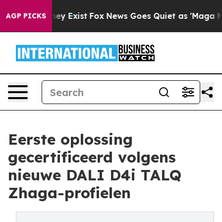
roof They Exist
Fox News Goes Quiet as 'Maga Media Pi
AGP PICKS
Eerste oplossing
gecertificeerd volgens
nieuwe DALI D4i TALQ
Zhaga-profielen