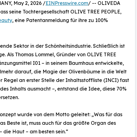
Y, May 2, 2026 /
EINPresswire.com
/ -- OLIVEDA
 dass seine Tochtergesellschaft OLIVE TREE PEOPLE,
eauty
, eine Patentanmeldung für ihre zu 100%
nde Sektor in der Schönheitsindustrie. Schließlich ist
ege. Als Thomas Lommel, Gründer von OLIVE TREE
nzungsmittel I01 – in seinem Baumhaus entwickelte,
ielmehr darauf, die Magie der Olivenbäume in die Welt
r Regel an erster Stelle der Inhaltsstoffliste (INCI) fast
des Inhalts ausmacht –, entstand die Idee, diese 70%
rsetzen.
onzept wurde von dem Motto geleitet: „Was für das
as Beste ist, muss auch für das größte Organ des
– die Haut – am besten sein.“