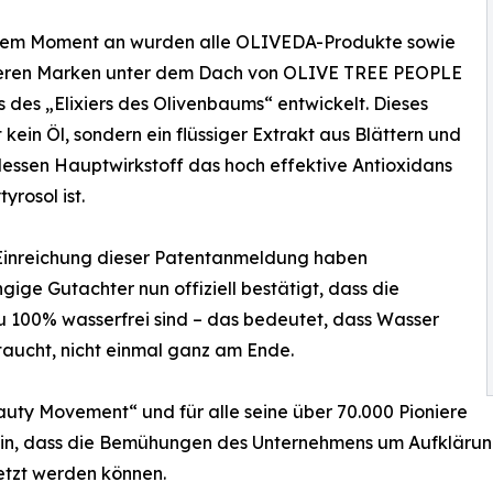
sem Moment an wurden alle OLIVEDA-Produkte sowie
eren Marken unter dem Dach von OLIVE TREE PEOPLE
s des „Elixiers des Olivenbaums“ entwickelt. Dieses
st kein Öl, sondern ein flüssiger Extrakt aus Blättern und
dessen Hauptwirkstoff das hoch effektive Antioxidans
yrosol ist.
 Einreichung dieser Patentanmeldung haben
ige Gutachter nun offiziell bestätigt, dass die
 100% wasserfrei sind – das bedeutet, dass Wasser
ftaucht, nicht einmal ganz am Ende.
uty Movement“ und für alle seine über 70.000 Pioniere
ein, dass die Bemühungen des Unternehmens um Aufkläru
etzt werden können.