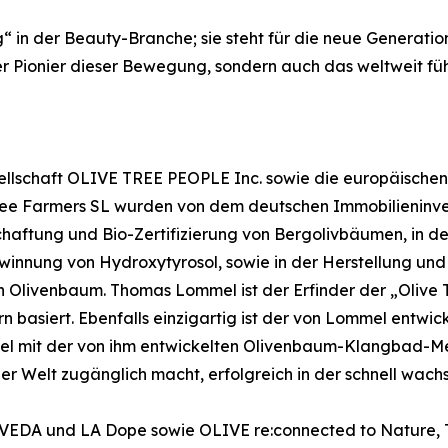
ng“ in der Beauty-Branche; sie steht für die neue Generati
 der Pionier dieser Bewegung, sondern auch das weltweit 
esellschaft OLIVE TREE PEOPLE Inc. sowie die europäis
ee Farmers SL wurden von dem deutschen Immobilieninv
chaftung und Bio-Zertifizierung von Bergolivbäumen, in der
Gewinnung von Hydroxytyrosol, sowie in der Herstellung un
 Olivenbaum. Thomas Lommel ist der Erfinder der „Olive T
 basiert. Ebenfalls einzigartig ist der von Lommel entwic
mmel mit der von ihm entwickelten Olivenbaum-Klangbad-M
er Welt zugänglich macht, erfolgreich in der schnell wac
DA und LA Dope sowie OLIVE re:connected to Nature, The