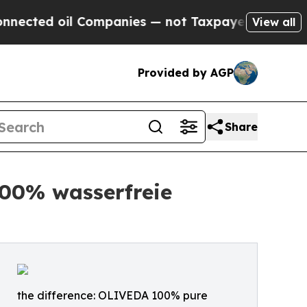
il Companies — not Taxpayers — the Chance to Cas
View all
Provided by AGP
Share
00% wasserfreie
the difference: OLIVEDA 100% pure