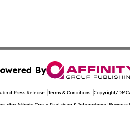
owered By
ubmit Press Release
Terms & Conditions
Copyright/DMCA
. dba Affinity Group Publishing & International Business 
Cookie Settings / Your Privacy Choices